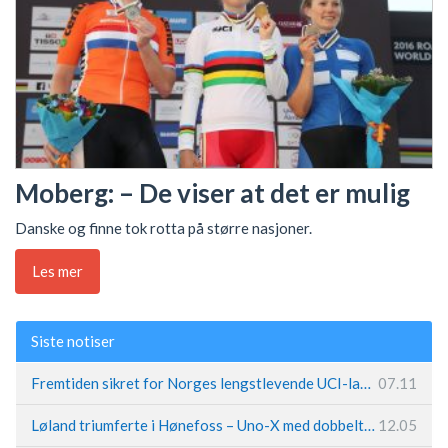
Moberg: – De viser at det er mulig
Danske og finne tok rotta på større nasjoner.
Les mer
Siste notiser
Fremtiden sikret for Norges lengstlevende UCI-lag – Kristoff trer inn i sentral rolle
07.11
Løland triumferte i Hønefoss – Uno-X med dobbeltslag på hjemmebane
12.05