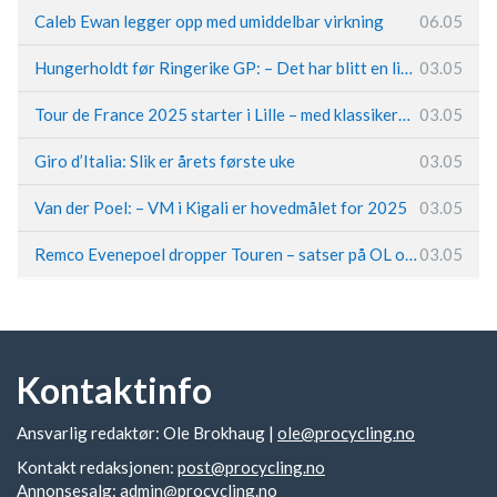
Caleb Ewan legger opp med umiddelbar virkning
06.05
Hungerholdt før Ringerike GP: – Det har blitt en livsstil
03.05
Tour de France 2025 starter i Lille – med klassikerpreg
03.05
Giro d’Italia: Slik er årets første uke
03.05
Van der Poel: – VM i Kigali er hovedmålet for 2025
03.05
Remco Evenepoel dropper Touren – satser på OL og Vueltaen
03.05
Kontaktinfo
Ansvarlig redaktør: Ole Brokhaug |
ole@procycling.no
Kontakt redaksjonen:
post@procycling.no
Annonsesalg:
admin@procycling.no