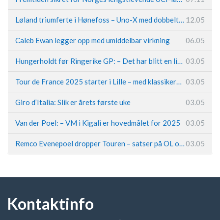
Løland triumferte i Hønefoss – Uno-X med dobbeltslag på hjemmebane
12.05
Caleb Ewan legger opp med umiddelbar virkning
06.05
Hungerholdt før Ringerike GP: – Det har blitt en livsstil
03.05
Tour de France 2025 starter i Lille – med klassikerpreg
03.05
Giro d’Italia: Slik er årets første uke
03.05
Van der Poel: – VM i Kigali er hovedmålet for 2025
03.05
Remco Evenepoel dropper Touren – satser på OL og Vueltaen
03.05
Kontaktinfo