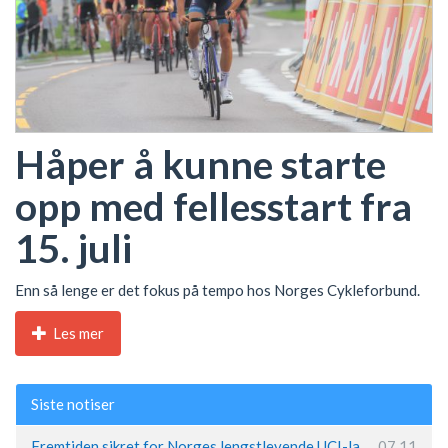
Håper å kunne starte
opp med fellesstart fra
15. juli
Enn så lenge er det fokus på tempo hos Norges Cykleforbund.
Les mer
Siste notiser
Fremtiden sikret for Norges lengstlevende UCI-lag – Kristoff trer inn i sentral rolle
07.11