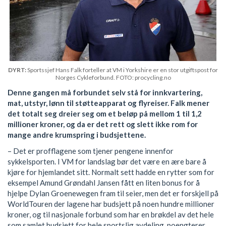
DYRT:
Sportssjef Hans Falk forteller at VM i Yorkshire er en stor utgiftspost for
Norges Cykleforbund. FOTO: procycling.no
Denne gangen må forbundet selv stå for innkvartering,
mat, utstyr, lønn til støtteapparat og flyreiser. Falk mener
det totalt seg dreier seg om et beløp på mellom 1 til 1,2
millioner kroner, og da er det rett og slett ikke rom for
mange andre krumspring i budsjettene.
– Det er profflagene som tjener pengene innenfor
sykkelsporten. I VM for landslag bør det være en ære bare å
kjøre for hjemlandet sitt. Normalt sett hadde en rytter som for
eksempel Amund Grøndahl Jansen fått en liten bonus for å
hjelpe Dylan Groenewegen fram til seier, men det er forskjell på
WorldTouren der lagene har budsjett på noen hundre millioner
kroner, og til nasjonale forbund som har en brøkdel av det hele
som samlet budsjett for hele sportslig avdeling, poengterer