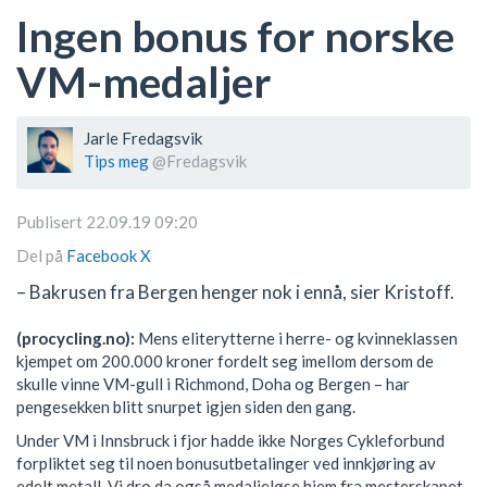
Ingen bonus for norske
VM-medaljer
Jarle Fredagsvik
Tips meg
@Fredagsvik
Publisert 22.09.19 09:20
Del på
Facebook
X
– Bakrusen fra Bergen henger nok i ennå, sier Kristoff.
(procycling.no):
Mens eliterytterne i herre- og kvinneklassen
kjempet om 200.000 kroner fordelt seg imellom dersom de
skulle vinne VM-gull i Richmond, Doha og Bergen – har
pengesekken blitt snurpet igjen siden den gang.
Under VM i Innsbruck i fjor hadde ikke Norges Cykleforbund
forpliktet seg til noen bonusutbetalinger ved innkjøring av
edelt metall. Vi dro da også medaljeløse hjem fra mesterskapet