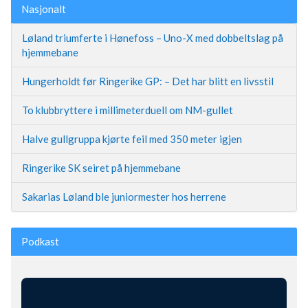
Nasjonalt
Løland triumferte i Hønefoss – Uno-X med dobbeltslag på
hjemmebane
Hungerholdt før Ringerike GP: – Det har blitt en livsstil
To klubbryttere i millimeterduell om NM-gullet
Halve gullgruppa kjørte feil med 350 meter igjen
Ringerike SK seiret på hjemmebane
Sakarias Løland ble juniormester hos herrene
Podkast