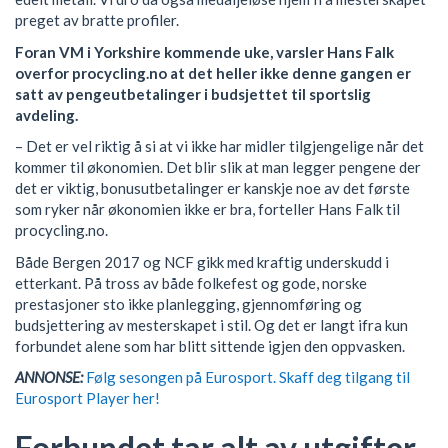
preget av bratte profiler.
Foran VM i Yorkshire kommende uke, varsler Hans Falk
overfor procycling.no at det heller ikke denne gangen er
satt av pengeutbetalinger i budsjettet til sportslig
avdeling.
– Det er vel riktig å si at vi ikke har midler tilgjengelige når det
kommer til økonomien. Det blir slik at man legger pengene der
det er viktig, bonusutbetalinger er kanskje noe av det første
som ryker når økonomien ikke er bra, forteller Hans Falk til
procycling.no.
Både Bergen 2017 og NCF gikk med kraftig underskudd i
etterkant. På tross av både folkefest og gode, norske
prestasjoner sto ikke planlegging, gjennomføring og
budsjettering av mesterskapet i stil. Og det er langt ifra kun
forbundet alene som har blitt sittende igjen den oppvasken.
ANNONSE:
Følg sesongen på Eurosport. Skaff deg tilgang til
Eurosport Player her!
Forbundet tar alt av utgifter