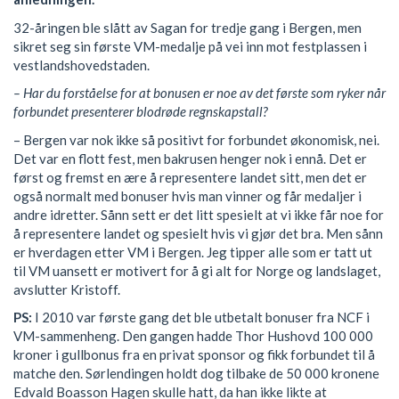
32-åringen ble slått av Sagan for tredje gang i Bergen, men
sikret seg sin første VM-medalje på vei inn mot festplassen i
vestlandshovedstaden.
– Har du forståelse for at bonusen er noe av det første som ryker når
forbundet presenterer blodrøde regnskapstall?
– Bergen var nok ikke så positivt for forbundet økonomisk, nei.
Det var en flott fest, men bakrusen henger nok i ennå. Det er
først og fremst en ære å representere landet sitt, men det er
også normalt med bonuser hvis man vinner og får medaljer i
andre idretter. Sånn sett er det litt spesielt at vi ikke får noe for
å representere landet og spesielt hvis vi gjør det bra. Men sånn
er hverdagen etter VM i Bergen. Jeg tipper alle som er tatt ut
til VM uansett er motivert for å gi alt for Norge og landslaget,
avslutter Kristoff.
PS:
I 2010 var første gang det ble utbetalt bonuser fra NCF i
VM-sammenheng. Den gangen hadde Thor Hushovd 100 000
kroner i gullbonus fra en privat sponsor og fikk forbundet til å
matche den. Sørlendingen holdt dog tilbake de 50 000 kronene
Edvald Boasson Hagen skulle hatt, da han ikke likte at