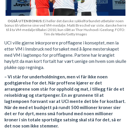
OGSÅ UTEN BONUS:
Ei heller det danske sykkelforbundet utbetaler noen
bonus til rytterne sine ved VM-medalje. Matti Breschel var siste, danske herre
til å ta VM-medalje tilbake i 2010, kun slått av Thor Hushovd i Geelong. FOTO:
Tim de Waele/Getty Images
UCI ville gjerne inkorporere profflagene i konseptet, men la
etter VM i Innsbruck ned forsøket med å åpne mesterskapet
med VM i lagtempo for profflagene. Partene har kranglet
høylytt da man kort fortalt har vært uenige om hvem som skulle
plukke opp regninga.
– Vi står for underholdningen, men vi får ikke noen
godtgjørelse for det. Når proffene kjører er det
arrangørene som står for opphold og mat, i tillegg får de et
reisebidrag og startpenger. En av grunnene til at
lagtempoen forsvant var at UCI mente det ble for kostbart.
Når de med et budsjett på rundt 500 millioner kroner sier
det er for dyrt, mens små forbund med noen millioner
kroner i sin totale sportslige satsing skal stå for det, så er
det noe som ikke stemmer.