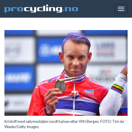
Togg
navig
Kristoff med sølvmedaljen rundt halsen etter VM i Bergen. FOTO: Tim de
Waele/Getty Images