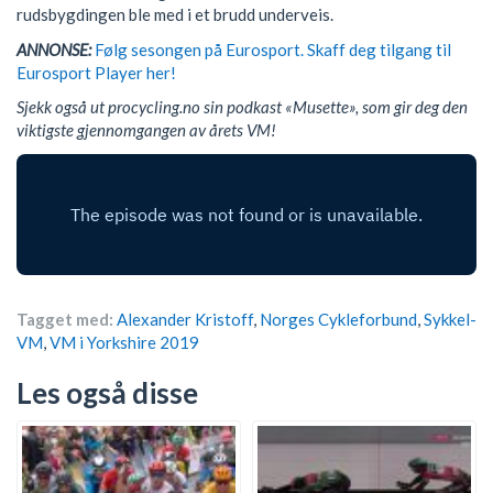
rudsbygdingen ble med i et brudd underveis.
ANNONSE:
Følg sesongen på Eurosport. Skaff deg tilgang til
Eurosport Player her!
Sjekk også ut procycling.no sin podkast «Musette», som gir deg den
viktigste gjennomgangen av årets VM!
Tagget med:
Alexander Kristoff
,
Norges Cykleforbund
,
Sykkel-
VM
,
VM i Yorkshire 2019
Les også disse