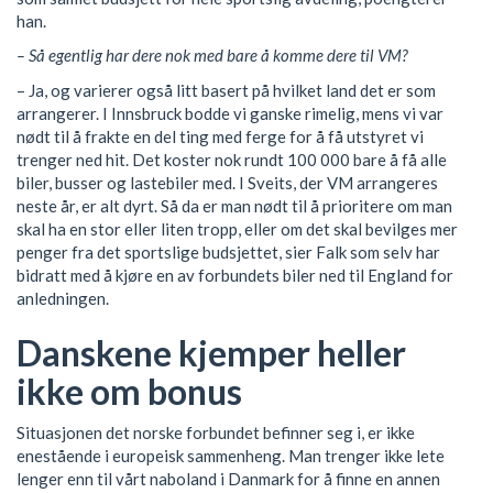
han.
– Så egentlig har dere nok med bare å komme dere til VM?
– Ja, og varierer også litt basert på hvilket land det er som
arrangerer. I Innsbruck bodde vi ganske rimelig, mens vi var
nødt til å frakte en del ting med ferge for å få utstyret vi
trenger ned hit. Det koster nok rundt 100 000 bare å få alle
biler, busser og lastebiler med. I Sveits, der VM arrangeres
neste år, er alt dyrt. Så da er man nødt til å prioritere om man
skal ha en stor eller liten tropp, eller om det skal bevilges mer
penger fra det sportslige budsjettet, sier Falk som selv har
bidratt med å kjøre en av forbundets biler ned til England for
anledningen.
Danskene kjemper heller
ikke om bonus
Situasjonen det norske forbundet befinner seg i, er ikke
enestående i europeisk sammenheng. Man trenger ikke lete
lenger enn til vårt naboland i Danmark for å finne en annen