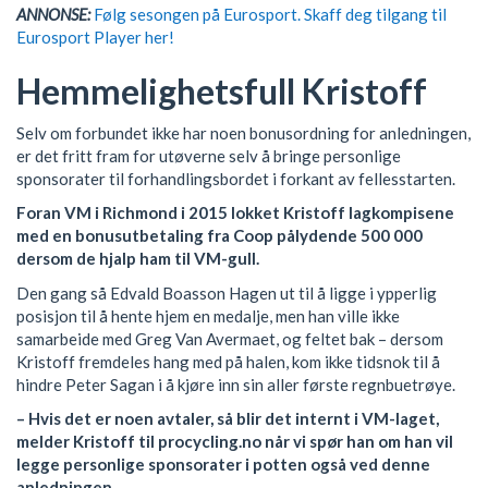
ANNONSE:
Følg sesongen på Eurosport. Skaff deg tilgang til
Eurosport Player her!
Hemmelighetsfull Kristoff
Selv om forbundet ikke har noen bonusordning for anledningen,
er det fritt fram for utøverne selv å bringe personlige
sponsorater til forhandlingsbordet i forkant av fellesstarten.
Foran VM i Richmond i 2015 lokket Kristoff lagkompisene
med en bonusutbetaling fra Coop pålydende 500 000
dersom de hjalp ham til VM-gull.
Den gang så Edvald Boasson Hagen ut til å ligge i ypperlig
posisjon til å hente hjem en medalje, men han ville ikke
samarbeide med Greg Van Avermaet, og feltet bak – dersom
Kristoff fremdeles hang med på halen, kom ikke tidsnok til å
hindre Peter Sagan i å kjøre inn sin aller første regnbuetrøye.
– Hvis det er noen avtaler, så blir det internt i VM-laget,
melder Kristoff til procycling.no når vi spør han om han vil
legge personlige sponsorater i potten også ved denne
anledningen.